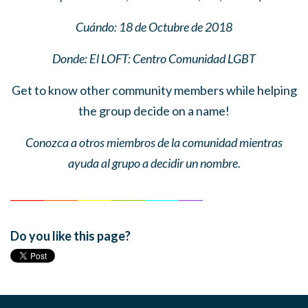
Cu
ándo: 18 de Octubre de 2018
Donde: El LOFT: Centro Comunidad LGBT
Get to know other community members while helping
the group decide on a name!
Conozca a otros miembros de la comunidad mientras
ayuda al grupo a decidir un nombre.
______
_
______
_
_____
__
_____
__
____
___
_____
Do you like this page?